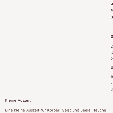
u
e
n
D
2
J
2
U
1
-
2
Kleine Auszeit
Eine kleine Auszeit für Körper, Geist und Seele: Tauche