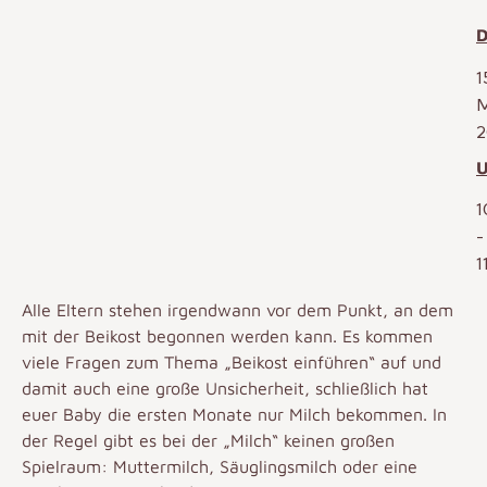
D
1
M
2
U
1
-
1
Alle Eltern stehen irgendwann vor dem Punkt, an dem
mit der Beikost begonnen werden kann. Es kommen
viele Fragen zum Thema „Beikost einführen“ auf und
damit auch eine große Unsicherheit, schließlich hat
euer Baby die ersten Monate nur Milch bekommen.
In
der Regel gibt es bei der „Milch“ keinen großen
Spielraum: Muttermilch, Säuglingsmilch oder eine