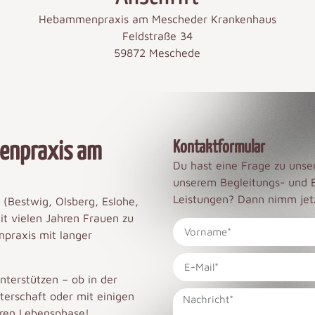
Hebammenpraxis am Mescheder Krankenhaus
Feldstraße 34
59872 Meschede
Kontaktformular
ienpraxis am
Du hast eine Frage zu uns
unserem Begleitungs- und 
Leistungen? Dann nimm jetz
(Bestwig, Olsberg, Eslohe,
t vielen Jahren Frauen zu
praxis mit langer
nterstützen – ob in der
erschaft oder mit einigen
eren Lebensphase!