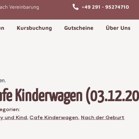
nach Vereinbarung
+49 291 - 95274710
en
Kursbuchung
Gutscheine
Über Uns
en.
afe Kinderwagen (03.12.2
egorien:
,
,
y und Kind
Cafe Kinderwagen
Nach der Geburt