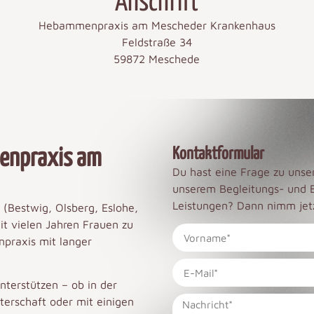
Anschrift
Hebammenpraxis am Mescheder Krankenhaus
Feldstraße 34
59872 Meschede
Kontaktformular
ienpraxis am
Du hast eine Frage zu uns
unserem Begleitungs- und 
Leistungen? Dann nimm jetz
(Bestwig, Olsberg, Eslohe,
t vielen Jahren Frauen zu
praxis mit langer
nterstützen – ob in der
erschaft oder mit einigen