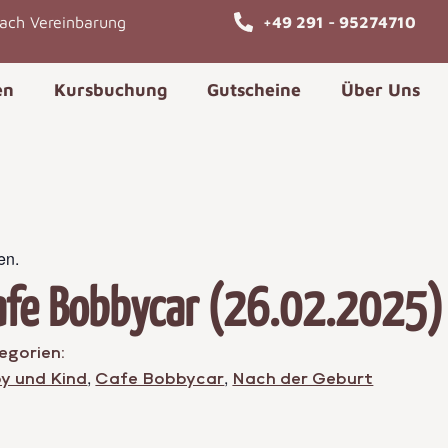
nach Vereinbarung
+49 291 - 95274710
en
Kursbuchung
Gutscheine
Über Uns
en.
afe Bobbycar (26.02.2025)
egorien:
,
,
y und Kind
Cafe Bobbycar
Nach der Geburt