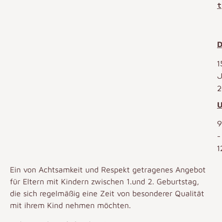
t
D
1
J
2
U
9
-
1
Ein von Achtsamkeit und Respekt getragenes Angebot
für Eltern mit Kindern
zwischen 1.und 2. Geburtstag
,
die sich regelmäßig eine Zeit von besonderer Qualität
mit ihrem Kind nehmen möchten.