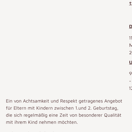
t
D
1
2
U
9
-
1
Ein von Achtsamkeit und Respekt getragenes Angebot
für Eltern mit Kindern
zwischen 1.und 2. Geburtstag
,
die sich regelmäßig eine Zeit von besonderer Qualität
mit ihrem Kind nehmen möchten.