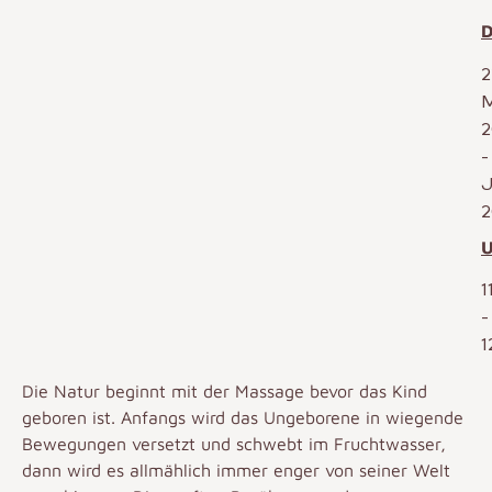
D
2
M
2
J
2
U
1
-
1
Die Natur beginnt mit der Massage bevor das Kind
geboren ist. Anfangs wird das Ungeborene in wiegende
Bewegungen versetzt und schwebt im Fruchtwasser,
dann wird es allmählich immer enger von seiner Welt