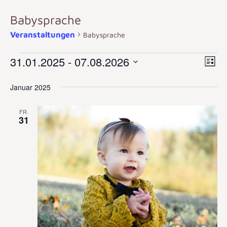
Babysprache
Veranstaltungen
Babysprache
31.01.2025
 - 
07.08.2026
Ver
Ansi
Liste
Datum
Ans
wählen.
Navi
Januar 2025
Nav
FR.
31